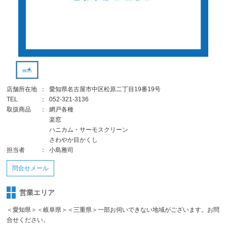
店舗所在地
：
愛知県名古屋市中区松原二丁目19番19号
TEL
：
052-321-3136
取扱商品
：
網戸各種
楽窓
ハニカム・サーモスクリーン
さわやか目かくし
担当者
：
小島雅司
問合せメール
営業エリア
＜愛知県＞＜岐阜県＞＜三重県＞一部お伺いできない地域がございます。お問
合せください。