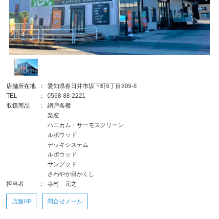
店舗所在地
：
愛知県春日井市坂下町6丁目809-8
TEL
：
0568-88-2221
取扱商品
：
網戸各種
楽窓
ハニカム・サーモスクリーン
ルポウッド
デッキシステム
ルポウッド
サングッド
さわやか目かくし
担当者
：
寺村 元之
店舗HP
問合せメール