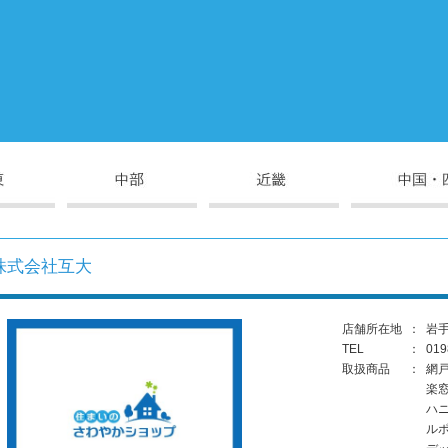
株式会社互大
店舗所在地
：
岩手
TEL
：
019
取扱商品
：
網
楽
ハ
ル