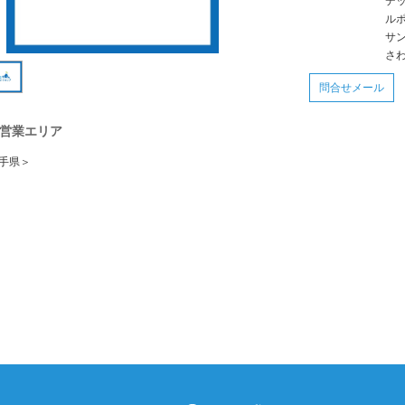
デ
ル
サ
さ
問合せメール
営業エリア
手県＞