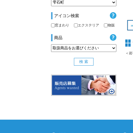
アイコン検索
窓まわり
エクステリア
物販
商品
＜岩