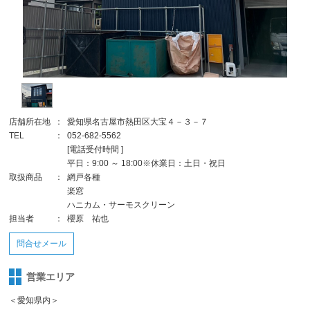
店舗所在地
：
愛知県名古屋市熱田区大宝４－３－７
TEL
：
052-682-5562
[電話受付時間 ]
平日：9:00 ～ 18:00※休業日：土日・祝日
取扱商品
：
網戸各種
楽窓
ハニカム・サーモスクリーン
担当者
：
櫻原 祐也
問合せメール
営業エリア
＜愛知県内＞