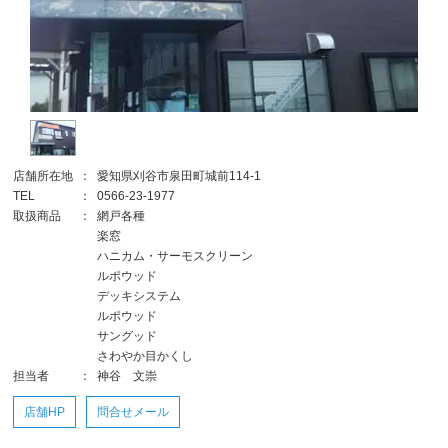
店舗所在地
：
愛知県刈谷市泉田町城前114-1
TEL
：
0566-23-1977
取扱商品
：
網戸各種
楽窓
ハニカム・サーモスクリーン
ルポウッド
デッキシステム
ルポウッド
サングッド
さわやか目かくし
担当者
：
神谷 文崇
店舗HP
問合せメール