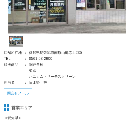
店舗所在地
：
愛知県尾張旭市南原山町赤土235
TEL
：
0561-53-2900
取扱商品
：
網戸各種
楽窓
ハニカム・サーモスクリーン
担当者
：
日比野 努
問合せメール
営業エリア
＜愛知県＞