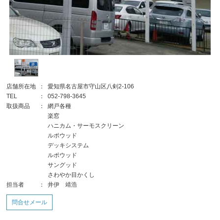
店舗所在地
：
愛知県名古屋市守山区八剣2-106
TEL
：
052-798-3645
取扱商品
：
網戸各種
楽窓
ハニカム・サーモスクリーン
ルポウッド
デッキシステム
ルポウッド
サングッド
さわやか目かくし
担当者
：
井伊 靖浩
問合せメール