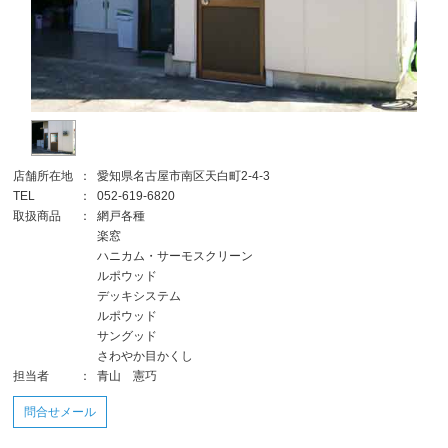
店舗所在地
：
愛知県名古屋市南区天白町2-4-3
TEL
：
052-619-6820
取扱商品
：
網戸各種
楽窓
ハニカム・サーモスクリーン
ルポウッド
デッキシステム
ルポウッド
サングッド
さわやか目かくし
担当者
：
青山 憲巧
問合せメール