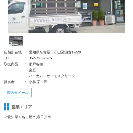
店舗所在地
：
愛知県名古屋市守山区瀬古1-229
TEL
：
052-793-2675
取扱商品
：
網戸各種
楽窓
ハニカム・サーモスクリーン
担当者
：
小林 栄一郎
問合せメール
営業エリア
＜愛知県＞名古屋市,春日井市