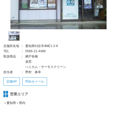
店舗所在地
：
愛知県刈谷市幸町1-2-6
TEL
：
0566-21-4496
取扱商品
：
網戸各種
楽窓
ハニカム・サーモスクリーン
担当者
：
野村 春幸
店舗HP
問合せメール
営業エリア
＜愛知県＞県内