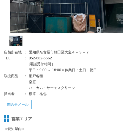
店舗所在地
：
愛知県名古屋市熱田区大宝４－３－７
TEL
：
052-682-5562
[電話受付時間 ]
平日：9:00 ～ 18:00※休業日：土日・祝日
取扱商品
：
網戸各種
楽窓
ハニカム・サーモスクリーン
担当者
：
櫻原 祐也
問合せメール
営業エリア
＜愛知県内＞