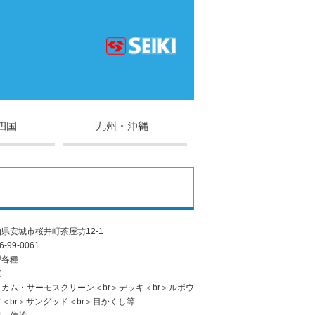
県安城市桜井町茶屋坊12-1
6-99-0061
戸各種
窓
カム・サーモスクリーン＜br＞デッキ＜br＞ルポウ
＜br＞サングッド＜br＞目かくし等