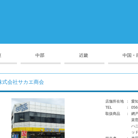
株式会社サカエ商会
店舗所在地
：
愛知
TEL
：
056
取扱商品
：
網
楽
ハニ
ッド