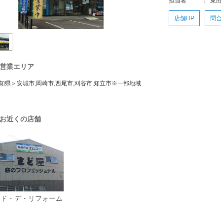
担当者
：
束
店舗HP
問
営業エリア
知県＞安城市,岡崎市,西尾市,刈谷市,知立市※一部地域
お近くの店舗
マド・デ・リフォーム