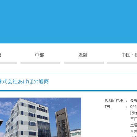
株式会社あけぼの通商
店舗所在地
：
長野
TEL
：
026
[ 受
平日：
土曜：
※