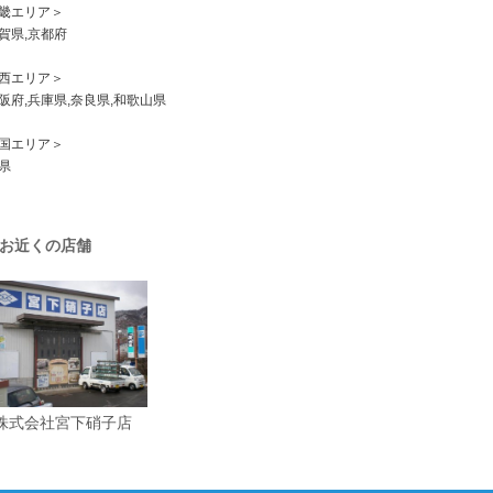
畿エリア＞
県,京都府
西エリア＞
府,兵庫県,奈良県,和歌山県
国エリア＞
県
お近くの店舗
株式会社宮下硝子店