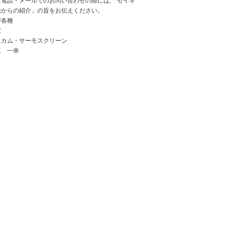
お電話・メールでのお問い合わせの際には,「セイキ
売からの紹介」の旨をお伝えください。
戸各種
窓
ニカム・サーモスクリーン
立 一幸