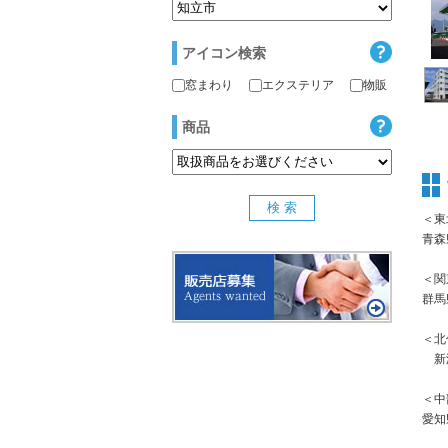
アイコン検索
窓まわり
エクステリア
物販
商品
＜東
青森
＜関
群馬
＜北
新潟
＜中
愛知