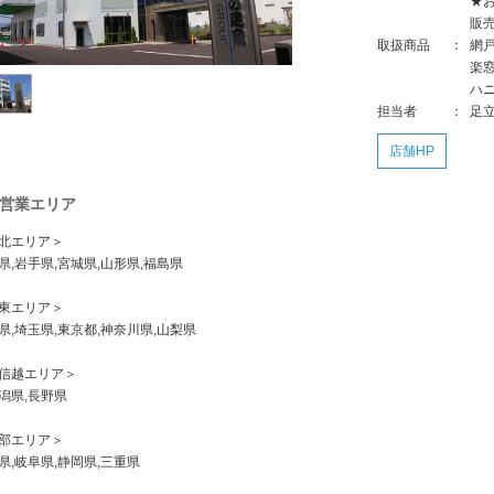
★
販
取扱商品
：
網
楽
ハ
担当者
：
足
店舗HP
営業エリア
北エリア＞
県,岩手県,宮城県,山形県,福島県
東エリア＞
県,埼玉県,東京都,神奈川県,山梨県
信越エリア＞
県,長野県
部エリア＞
県,岐阜県,静岡県,三重県