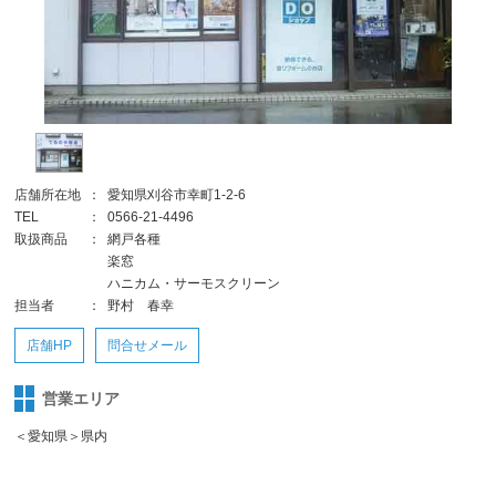
店舗所在地
：
愛知県刈谷市幸町1-2-6
TEL
：
0566-21-4496
取扱商品
：
網戸各種
楽窓
ハニカム・サーモスクリーン
担当者
：
野村 春幸
店舗HP
問合せメール
営業エリア
＜愛知県＞県内