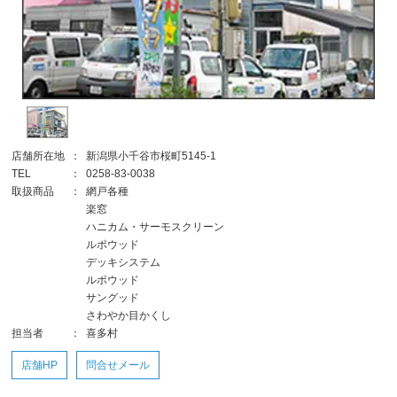
店舗所在地
：
新潟県小千谷市桜町5145-1
TEL
：
0258-83-0038
取扱商品
：
網戸各種
楽窓
ハニカム・サーモスクリーン
ルポウッド
デッキシステム
ルポウッド
サングッド
さわやか目かくし
担当者
：
喜多村
店舗HP
問合せメール