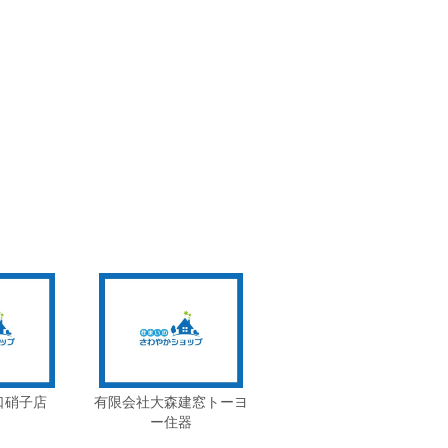
口硝子店
有限会社大森建窓トーヨ
ー住器