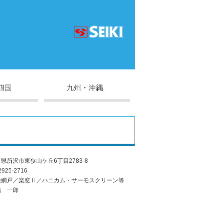
県所沢市東狭山ケ丘6丁目2783-8
2925-2716
種網戸／楽窓Ⅱ／ハニカム・サーモスクリーン等
脇 一郎