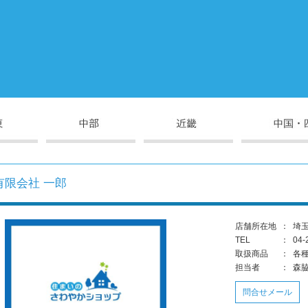
有限会社 一郎
店舗所在地
：
埼玉
TEL
：
04-
取扱商品
：
各
担当者
：
森
問合せメール