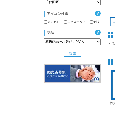
アイコン検索
窓まわり
エクステリア
物販
商品
＜埼
株