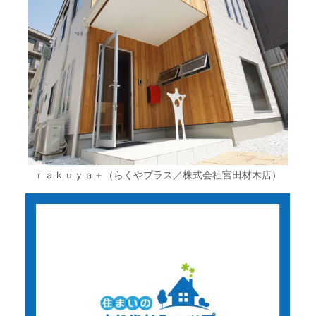
ｒａｋｕｙａ＋（らくやプラス／株式会社宮田材木店）