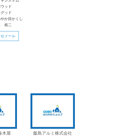
ッキシステム
ポウッド
ングッド
わやか目かくし
田 裕二
合せメール
春木屋
飯島アルミ株式会社