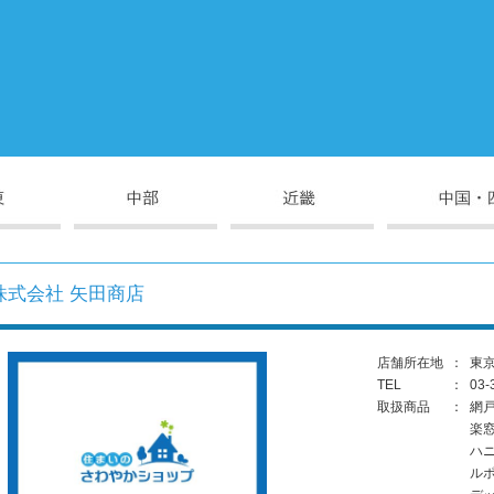
株式会社 矢田商店
店舗所在地
：
東京
TEL
：
03-
取扱商品
：
網
楽
ハ
ル