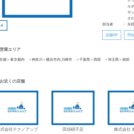
デ
ル
サ
さ
担当者
：
矢
店舗HP
問
営業エリア
京都＞東京都内 ＜神奈川＞横浜市内,川崎市 ＜千葉県＞西部 ＜埼玉県＞南部
お近くの店舗
株式会社テクノアップ
田頭硝子店
株式会社 