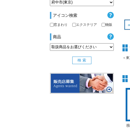
アイコン検索
窓まわり
エクステリア
物販
商品
＜東