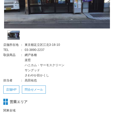
店舗所在地
：
東京都足立区江北3-18-10
TEL
：
03-3890-2237
取扱商品
：
網戸各種
楽窓
ハニカム・サーモスクリーン
サングッド
さわやか目かくし
担当者
：
高田祐也
店舗HP
問合せメール
営業エリア
関東全域