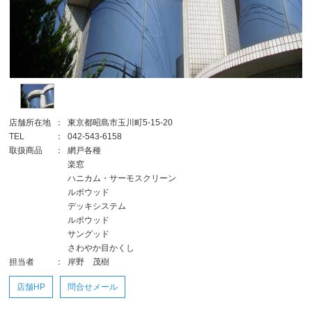
店舗所在地
：
東京都昭島市玉川町5-15-20
TEL
：
042-543-6158
取扱商品
：
網戸各種
楽窓
ハニカム・サーモスクリーン
ルポウッド
デッキシステム
ルポウッド
サングッド
さわやか目かくし
担当者
：
岸野 茂樹
店舗HP
問合せメール