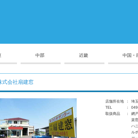
株式会社扇建窓
店舗所在地
：
埼玉
TEL
：
049
取扱商品
：
網
楽
ハ
ル