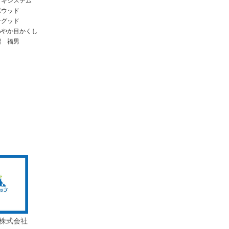
ッキシステム
ポウッド
ングッド
わやか目かくし
沼 福男
株式会社