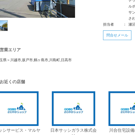
デ
ル
サ
さ
担当者
：
瀬
問合せメール
営業エリア
玉県＞川越市,坂戸市,鶴ヶ島市,川島町,日高市
お近くの店舗
ッシサービス・マルヤ
日本サッシガラス株式会
川合住宅設備