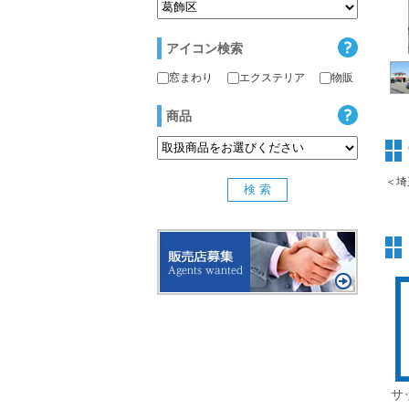
アイコン検索
窓まわり
エクステリア
物販
商品
＜埼
サ