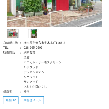
店舗所在地
：
栃木県宇都宮市宝木本町1166-2
TEL
：
028-665-0505
取扱商品
：
網戸各種
楽窓
ハニカム・サーモスクリーン
ルポウッド
デッキシステム
ルポウッド
サングッド
さわやか目かくし
担当者
：
神内
店舗HP
問合せメール