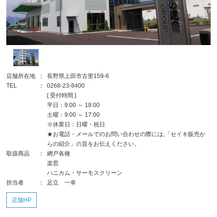
店舗所在地
：
長野県上田市古里159-6
TEL
：
0268-23-8400
[ 受付時間 ]
平日：9:00 ～ 18:00
土曜：9:00 ～ 17:00
※休業日：日曜・祝日
★お電話・メールでのお問い合わせの際には,「セイキ販売か
らの紹介」の旨をお伝えください。
取扱商品
：
網戸各種
楽窓
ハニカム・サーモスクリーン
担当者
：
足立 一幸
店舗HP