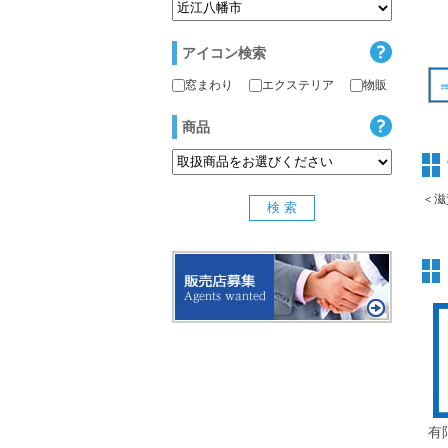
アイコン検索
窓まわり
エクステリア
物販
商品
＜滋
有