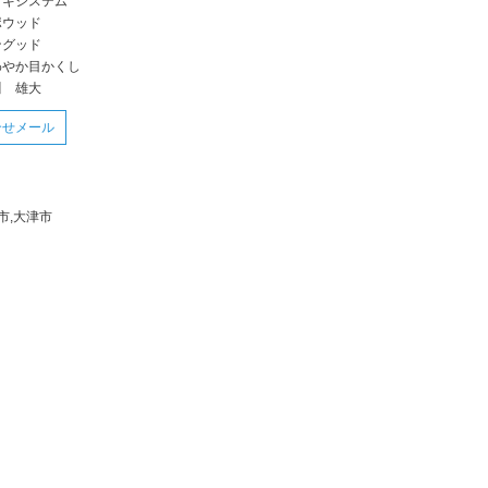
ッキシステム
ポウッド
ングッド
わやか目かくし
川 雄大
合せメール
市,大津市