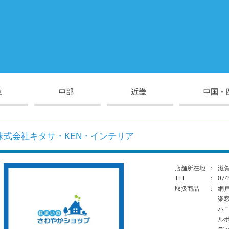
株式会社キタサ・KEN・インテリア
店舗所在地
：
滋賀
TEL
：
074
取扱商品
：
網
楽
ハ
ル