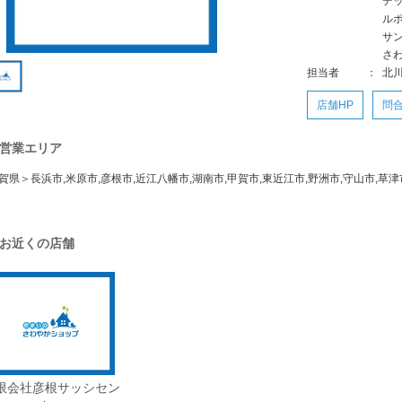
デ
ル
サ
さ
担当者
：
北
店舗HP
問
営業エリア
賀県＞長浜市,米原市,彦根市,近江八幡市,湖南市,甲賀市,東近江市,野洲市,守山市,草津
お近くの店舗
限会社彦根サッシセン