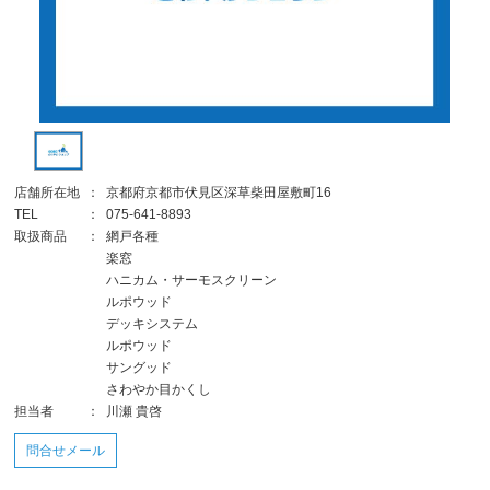
店舗所在地
：
京都府京都市伏見区深草柴田屋敷町16
TEL
：
075-641-8893
取扱商品
：
網戸各種
楽窓
ハニカム・サーモスクリーン
ルポウッド
デッキシステム
ルポウッド
サングッド
さわやか目かくし
担当者
：
川瀬 貴啓
問合せメール