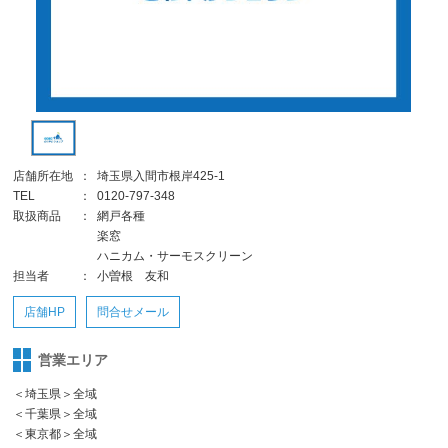
店舗所在地
：
埼玉県入間市根岸425-1
TEL
：
0120-797-348
取扱商品
：
網戸各種
楽窓
ハニカム・サーモスクリーン
担当者
：
小曽根 友和
店舗HP
問合せメール
営業エリア
＜埼玉県＞全域
＜千葉県＞全域
＜東京都＞全域