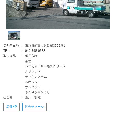
店舗所在地
：
東京都町田市常盤町3562番1
TEL
：
042-798-0333
取扱商品
：
網戸各種
楽窓
ハニカム・サーモスクリーン
ルポウッド
デッキシステム
ルポウッド
サングッド
さわやか目かくし
担当者
：
荒川 郁雄
店舗HP
問合せメール