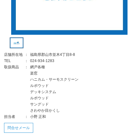
店舗所在地
：
福島県郡山市並木4丁目8-8
TEL
：
024-934-1283
取扱商品
：
網戸各種
楽窓
ハニカム・サーモスクリーン
ルポウッド
デッキシステム
ルポウッド
サングッド
さわやか目かくし
担当者
：
小野 正和
問合せメール