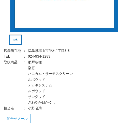
店舗所在地
：
福島県郡山市並木4丁目8-8
TEL
：
024-934-1283
取扱商品
：
網戸各種
楽窓
ハニカム・サーモスクリーン
ルポウッド
デッキシステム
ルポウッド
サングッド
さわやか目かくし
担当者
：
小野 正和
問合せメール