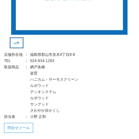
店舗所在地
：
福島県郡山市並木4丁目8-8
TEL
：
024-934-1283
取扱商品
：
網戸各種
楽窓
ハニカム・サーモスクリーン
ルポウッド
デッキシステム
ルポウッド
サングッド
さわやか目かくし
担当者
：
小野 正和
問合せメール