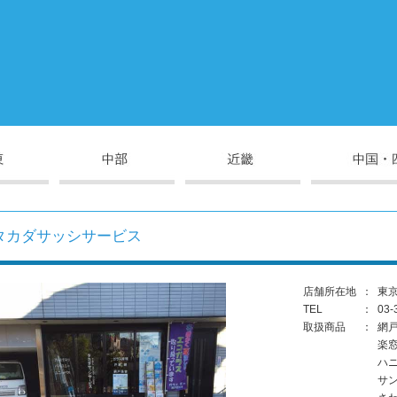
タカダサッシサービス
店舗所在地
：
東京
TEL
：
03-
取扱商品
：
網
楽
ハ
サ