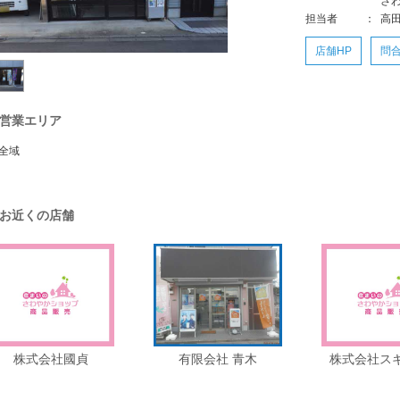
さ
担当者
：
高
店舗HP
問
営業エリア
全域
お近くの店舗
株式会社國貞
有限会社 青木
株式会社ス