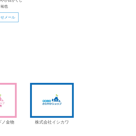
わやか目かくし
田祐也
合せメール
ギノ金物
株式会社イシカワ