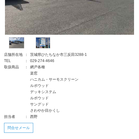
店舗所在地
：
茨城県ひたちなか市三反田3288-1
TEL
：
029-274-4646
取扱商品
：
網戸各種
楽窓
ハニカム・サーモスクリーン
ルポウッド
デッキシステム
ルポウッド
サングッド
さわやか目かくし
担当者
：
西野
問合せメール