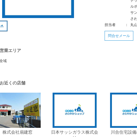
デ
ル
サ
さ
担当者
：
丸
問合せメール
営業エリア
全域
お近くの店舗
株式会社扇建窓
日本サッシガラス株式会
川合住宅設備