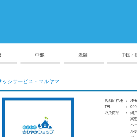
サッシサービス・マルヤマ
店舗所在地
：
埼玉
TEL
：
090
取扱商品
：
網
楽
ハ
ル