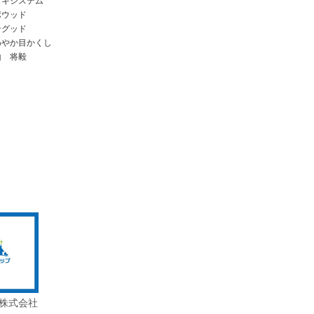
ッキシステム
ポウッド
ングッド
わやか目かくし
山 将毅
株式会社