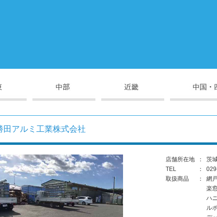
勝田アルミ工業株式会社
店舗所在地
：
茨城
TEL
：
029
取扱商品
：
網
楽
ハ
ル