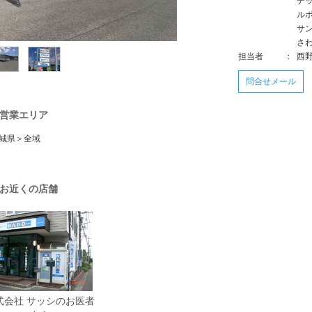
デ
ル
サ
さ
担当者
：
西
問合せメール
営業エリア
城県＞全域
お近くの店舗
式会社 サッシのお医者