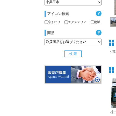
アイコン検索
窓まわり
エクステリア
物販
商品
＜茨
株