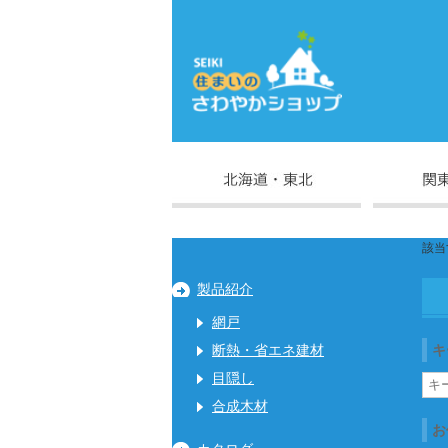
該当
製品紹介
網戸
キ
断熱・省エネ建材
目隠し
合成木材
お