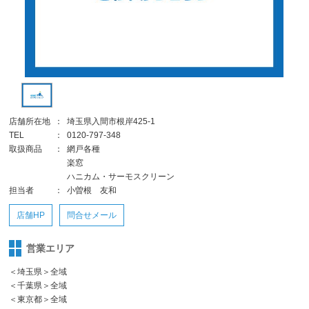
店舗所在地
：
埼玉県入間市根岸425-1
TEL
：
0120-797-348
取扱商品
：
網戸各種
楽窓
ハニカム・サーモスクリーン
担当者
：
小曽根 友和
店舗HP
問合せメール
営業エリア
＜埼玉県＞全域
＜千葉県＞全域
＜東京都＞全域