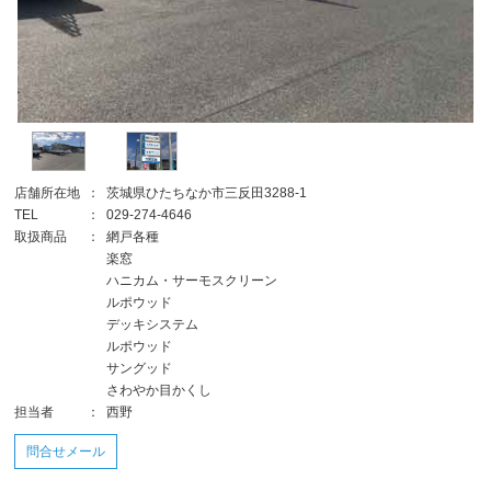
店舗所在地
：
茨城県ひたちなか市三反田3288-1
TEL
：
029-274-4646
取扱商品
：
網戸各種
楽窓
ハニカム・サーモスクリーン
ルポウッド
デッキシステム
ルポウッド
サングッド
さわやか目かくし
担当者
：
西野
問合せメール