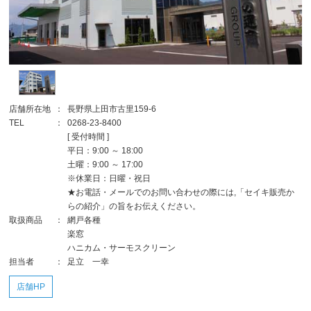
店舗所在地
：
長野県上田市古里159-6
TEL
：
0268-23-8400
[ 受付時間 ]
平日：9:00 ～ 18:00
土曜：9:00 ～ 17:00
※休業日：日曜・祝日
★お電話・メールでのお問い合わせの際には,「セイキ販売か
らの紹介」の旨をお伝えください。
取扱商品
：
網戸各種
楽窓
ハニカム・サーモスクリーン
担当者
：
足立 一幸
店舗HP