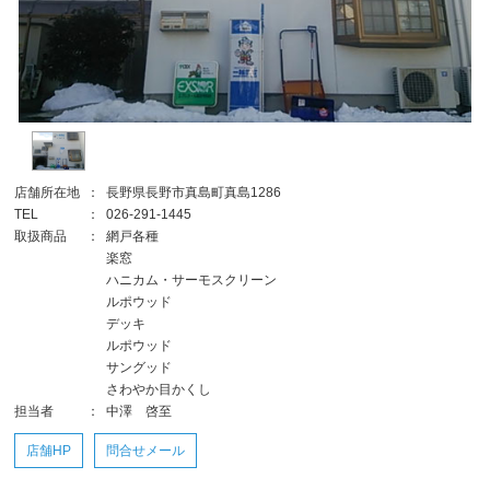
店舗所在地
：
長野県長野市真島町真島1286
TEL
：
026-291-1445
取扱商品
：
網戸各種
楽窓
ハニカム・サーモスクリーン
ルポウッド
デッキ
ルポウッド
サングッド
さわやか目かくし
担当者
：
中澤 啓至
店舗HP
問合せメール