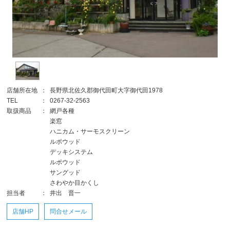
店舗所在地
：
長野県北佐久郡御代田町大字御代田1978
TEL
：
0267-32-2563
取扱商品
：
網戸各種
楽窓
ハニカム・サーモスクリーン
ルポウッド
デッキシステム
ルポウッド
サングッド
さわやか目かくし
担当者
：
井出 晋一
店舗HP
問合せメール