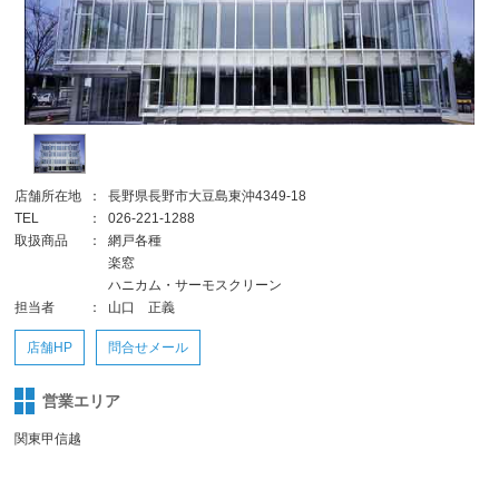
店舗所在地
：
長野県長野市大豆島東沖4349-18
TEL
：
026-221-1288
取扱商品
：
網戸各種
楽窓
ハニカム・サーモスクリーン
担当者
：
山口 正義
店舗HP
問合せメール
営業エリア
関東甲信越