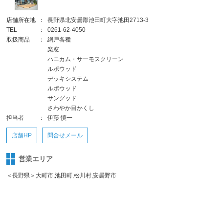
店舗所在地
：
長野県北安曇郡池田町大字池田2713-3
TEL
：
0261-62-4050
取扱商品
：
網戸各種
楽窓
ハニカム・サーモスクリーン
ルポウッド
デッキシステム
ルポウッド
サングッド
さわやか目かくし
担当者
：
伊藤 慎一
店舗HP
問合せメール
営業エリア
＜長野県＞大町市,池田町,松川村,安曇野市