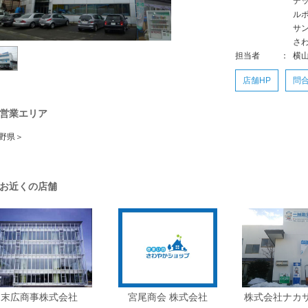
デ
ル
サ
さ
担当者
：
横
店舗HP
問
営業エリア
野県＞
お近くの店舗
末広商事株式会社
宮尾商会 株式会社
株式会社ナカ