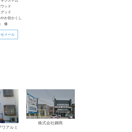
ッキシステム
ポウッド
ングッド
わやか目かくし
山 修
合せメール
株式会社鋼商
ザワアルミ