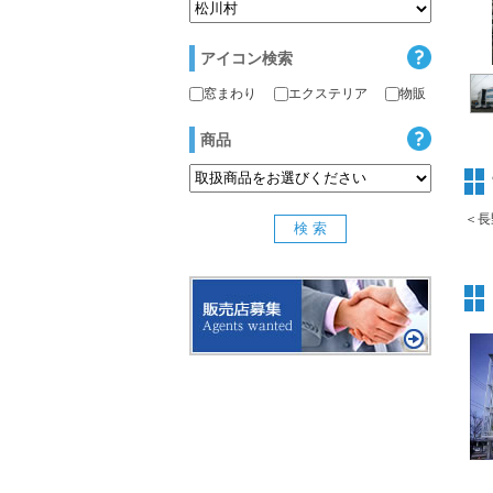
アイコン検索
窓まわり
エクステリア
物販
商品
＜長