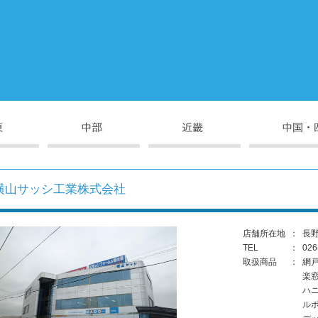
横山サッシ工業株式会社
店舗所在地
：
長野
TEL
：
026
取扱商品
：
網
楽
ハ
ル