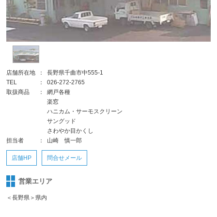
店舗所在地
：
長野県千曲市中555-1
TEL
：
026-272-2765
取扱商品
：
網戸各種
楽窓
ハニカム・サーモスクリーン
サングッド
さわやか目かくし
担当者
：
山崎 慎一郎
店舗HP
問合せメール
営業エリア
＜長野県＞県内