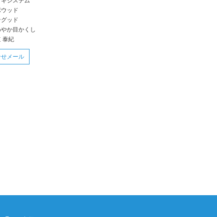
ッキシステム
ポウッド
ングッド
わやか目かくし
 泰紀
合せメール