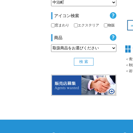
アイコン検索
窓まわり
エクステリア
物販
商品
＜青
＜秋
＜岩