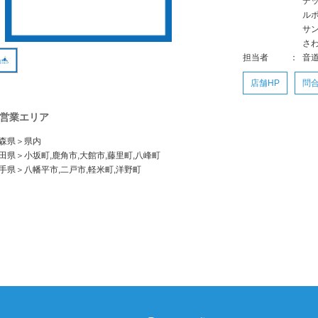
デ
ル
サ
さ
担当者
：
音道
店舗HP
問
営業エリア
森県＞県内
田県＞小坂町,鹿角市,大館市,藤里町,八峰町
手県＞八幡平市,二戸市,軽米町,洋野町