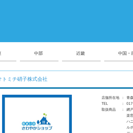
オトミチ硝子株式会社
店舗所在地
：
青森
TEL
：
017
取扱商品
：
網
楽
ハ
ル