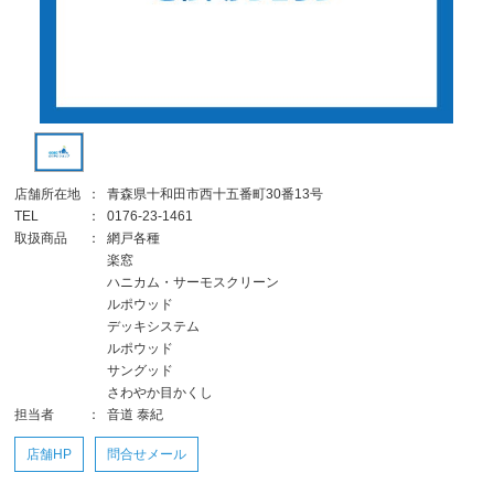
店舗所在地
：
青森県十和田市西十五番町30番13号
TEL
：
0176-23-1461
取扱商品
：
網戸各種
楽窓
ハニカム・サーモスクリーン
ルポウッド
デッキシステム
ルポウッド
サングッド
さわやか目かくし
担当者
：
音道 泰紀
店舗HP
問合せメール