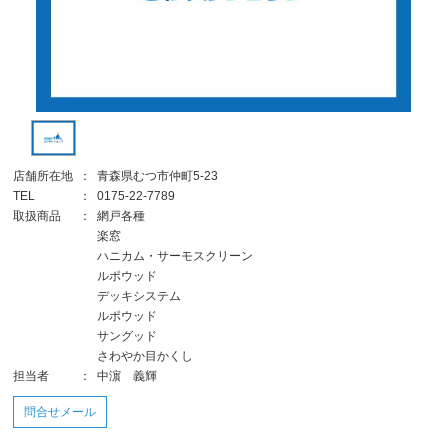
店舗所在地
：
青森県むつ市仲町5-23
TEL
：
0175-22-7789
取扱商品
：
網戸各種
楽窓
ハニカム・サーモスクリーン
ルポウッド
デッキシステム
ルポウッド
サングッド
さわやか目かくし
担当者
：
中濵 義輝
問合せメール