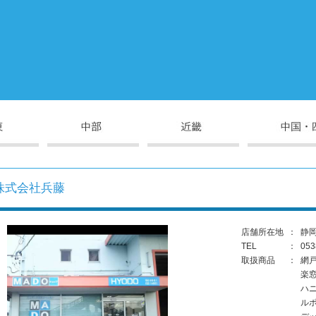
株式会社兵藤
店舗所在地
：
静岡
TEL
：
053
取扱商品
：
網
楽
ハ
ル