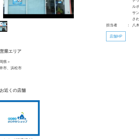
デ
ル
サ
さ
担当者
：
八
店舗HP
営業エリア
岡県＞
井市、浜松市
お近くの店舗