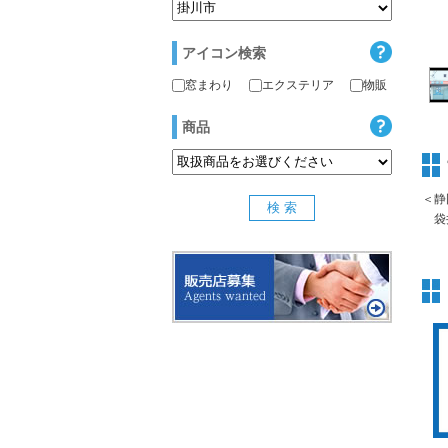
アイコン検索
窓まわり
エクステリア
物販
商品
＜静
袋