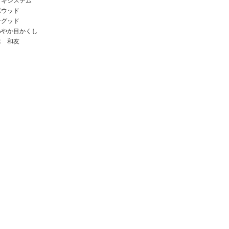
ッキシステム
ポウッド
ングッド
わやか目かくし
木 和友