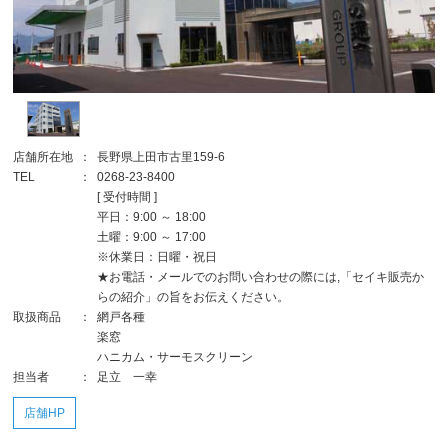
店舗所在地
：
長野県上田市古里159-6
TEL
：
0268-23-8400
[ 受付時間 ]
平日：9:00 ～ 18:00
土曜：9:00 ～ 17:00
※休業日：日曜・祝日
★お電話・メールでのお問い合わせの際には,「セイキ販売か
らの紹介」の旨をお伝えください。
取扱商品
：
網戸各種
楽窓
ハニカム・サーモスクリーン
担当者
：
足立 一幸
店舗HP