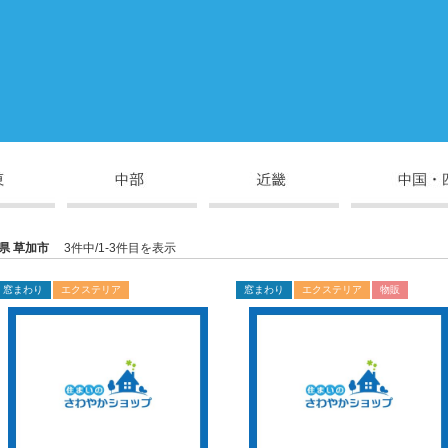
県 草加市
3件中/1-3件目を表示
窓まわり
エクステリア
窓まわり
エクステリア
物販